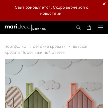
Сайт обновляется. Скоро вернемся с
новостями!
портфолио
>
детские кровати
>
детская
кровать flower «дачный ответ»