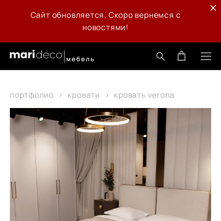
Сайт обновляется. Скоро вернемся с
новостями!
портфолио
>
кровати
>
кровать verona